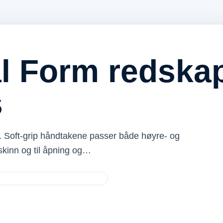
l Form redska
s
sk. Soft-grip håndtakene passer både høyre- og
 skinn og til åpning og…