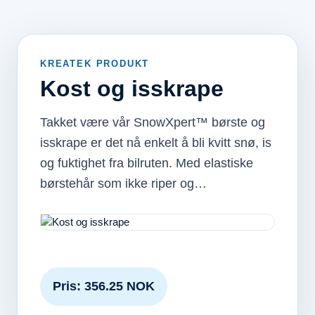
KREATEK PRODUKT
Kost og isskrape
Takket være vår SnowXpert™ børste og
isskrape er det nå enkelt å bli kvitt snø, is
og fuktighet fra bilruten. Med elastiske
børstehår som ikke riper og…
Pris: 356.25 NOK