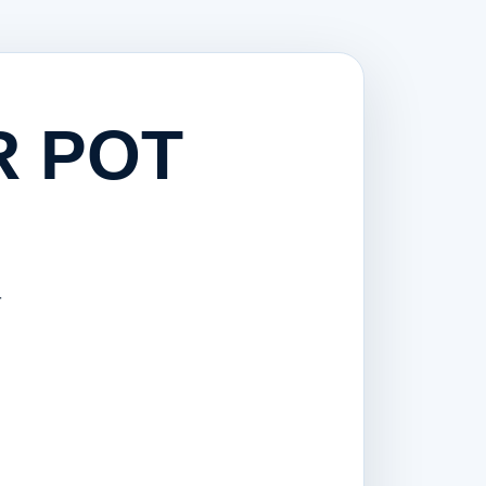
R POT
-