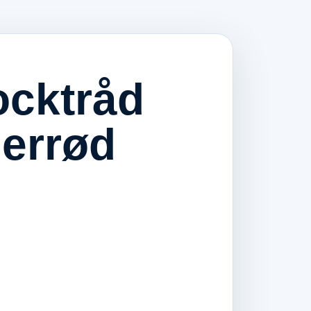
ocktråd
derrød