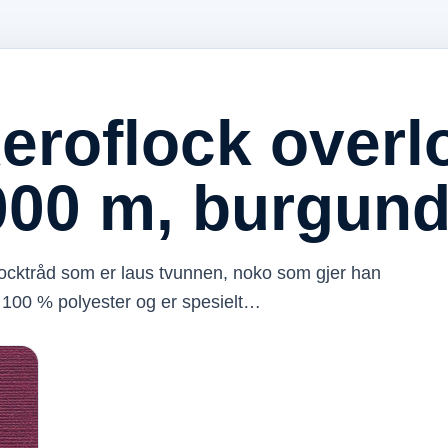
eroflock overl
1000 m, burgun
locktråd som er laus tvunnen, noko som gjer han
 100 % polyester og er spesielt…