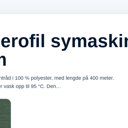
erofil symaskin
m
kintråd i 100 % polyester, med lengde på 400 meter.
er vask opp til 95 °C. Den…