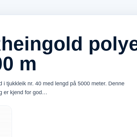
heingold polye
00 m
d i tjukkleik nr. 40 med lengd på 5000 meter. Denne
og er kjend for god…