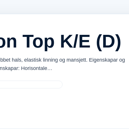
on Top K/E (D)
Ribbet hals, elastisk linning og mansjett. Eigenskapar og
enskapar: Horisontale…