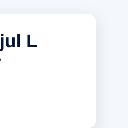
jul L
e